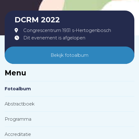
DCRM 2022
Congrescentrum 1931 s-Hertogenbosch
Dit evenement is afgelopen
Bekijk fotoalbum
Menu
Fotoalbum
Abstractboek
Programma
Accreditatie