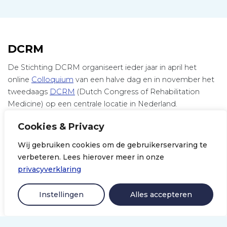
DCRM
De Stichting DCRM organiseert ieder jaar in april het
online
Colloquium
van een halve dag en in november het
tweedaags
DCRM
(Dutch Congress of Rehabilitation
Medicine) op een centrale locatie in Nederland.
De Stichting DCRM is bestuurlijk verbonden met
Cookies & Privacy
Nederlandse Vereniging van Revalidatieartsen
(VRA, ook
wel bekend als Netherlands Society of Rehabilitation
Wij gebruiken cookies om de gebruikerservaring te
Medicine, kortweg NSRM), de landelijke
verbeteren. Lees hierover meer in onze
wetenschappelijke vereniging van artsen die als
privacyverklaring
revalidatiearts zijn ingeschreven in het register van de
Registratiecommissie Geneeskundig Specialisten (RGS).
Instellingen
Alles accepteren
LinkedIn