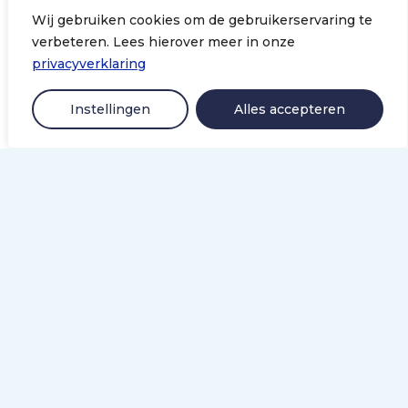
De Stichting DCRM is bestuurlijk verbonden met
Wij gebruiken cookies om de gebruikerservaring te
Nederlandse Vereniging van Revalidatieartsen
(VRA, ook
verbeteren. Lees hierover meer in onze
wel bekend als Netherlands Society of Rehabilitation
privacyverklaring
Medicine, kortweg NSRM), de landelijke
wetenschappelijke vereniging van artsen die als
Instellingen
Alles accepteren
revalidatiearts zijn ingeschreven in het register van de
Registratiecommissie Geneeskundig Specialisten (RGS).
LinkedIn
Snel naar
Revalidatie.nl
Events
Nieuws
Contact