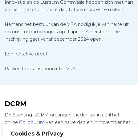
Innovatie en de Lustrum Commissie hebben zich met hart
en ziel ingezet om deze dag tot een succes te maken.
Namens het bestuur van de VRA nodig ik je van harte uit
op ons Lustrumcongres op 11 april in Amersfoort. De
inschrijving gaat vanaf december 2024 open!
Een hartelijke groet,
Paulien Goosens, voorzitter VRA
DCRM
De Stichting DCRM organiseert ieder jaar in april het
online
Colloquium
van een halve dag en in november het
tweedaags
DCRM
(Dutch Congress of Rehabilitation
Cookies & Privacy
Medicine) op een centrale locatie in Nederland.