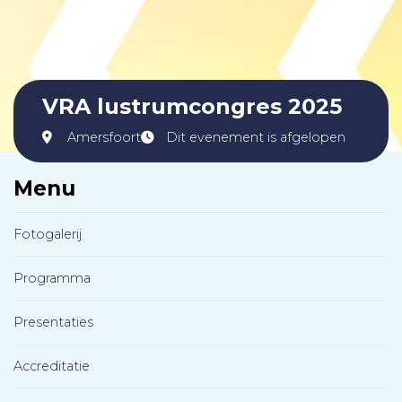
VRA lustrumcongres 2025
Amersfoort
Dit evenement is afgelopen
Menu
Fotogalerij
Programma
Presentaties
Accreditatie