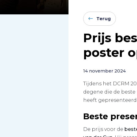
Terug
Prijs be
poster 
14 november 2024
Tijdens het DCRM 202
degene die de beste 
heeft gepresenteerd
Beste prese
De prijs voor de
best