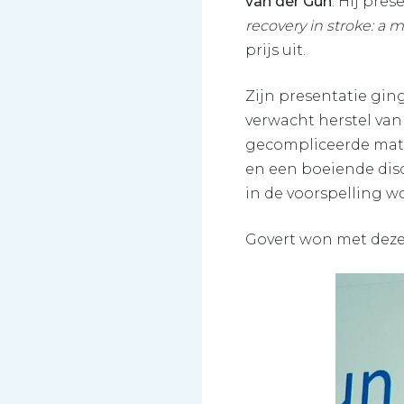
van der Gun
. Hij pre
recovery in stroke: a
prijs uit.
Zijn presentatie gin
verwacht herstel van
gecompliceerde mater
en een boeiende disc
in de voorspelling
Govert won met deze 