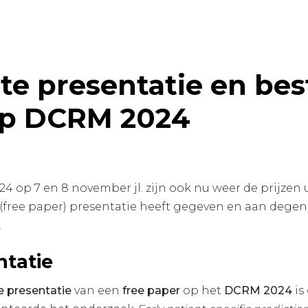
ste presentatie en bes
op DCRM 2024
4 op 7 en 8 november jl. zijn ook nu weer de prijzen 
(free paper) presentatie heeft gegeven en aan degen
.
ntatie
e presentatie
van een
free paper
op het
DCRM 2024
is