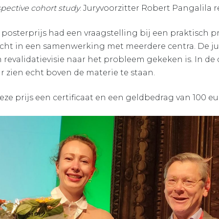
ospective cohort study
. Juryvoorzitter Robert Pangalila re
posterprijs had een vraagstelling bij een praktisch p
cht in een samenwerking met meerdere centra. De ju
revalidatievisie naar het probleem gekeken is. In de d
r zien echt boven de materie te staan.
ze prijs een certificaat en een geldbedrag van 100 eu