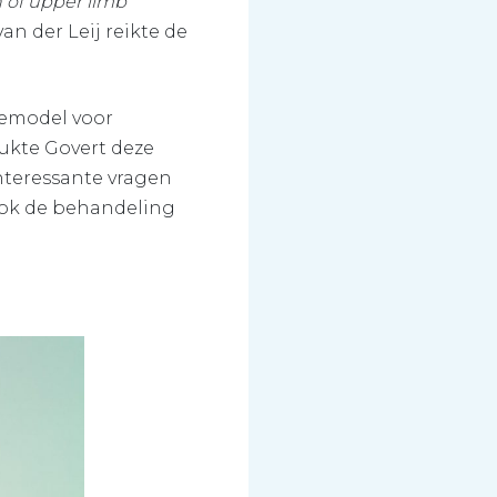
n of upper limb
an der Leij reikte de
iemodel voor
lukte Govert deze
interessante vragen
 ook de behandeling