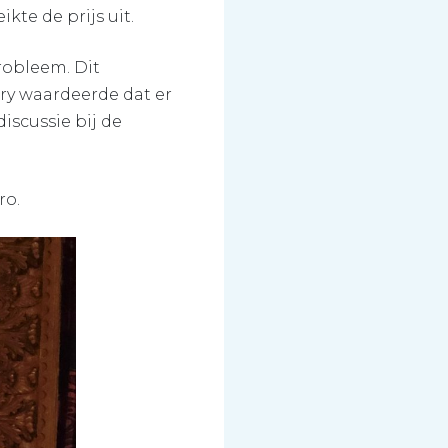
ikte de prijs uit.
robleem. Dit
ry waardeerde dat er
iscussie bij de
ro.