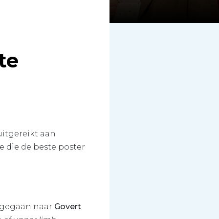
te
uitgereikt aan
e die de beste poster
 gegaan naar
Govert