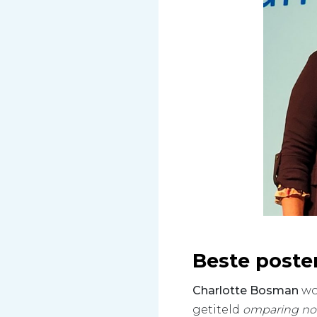
Beste poste
Charlotte Bosman
wo
getiteld
omparing non