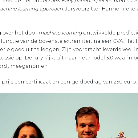
senteerde het onderzoek
Early patient-specific predictio
 machine learning approach
. Juryvoorzitter Hannemieke v
g over het door
machine learning
ontwikkelde predict
 functie van de bovenste extremiteit na een CVA. Het 
ie goed uit te leggen. Zijn voordracht leverde veel 
ussie op. De jury kijkt uit naar het model 3.0 waarin
 wordt meegenomen.
prijs een certificaat en een geldbedrag van 250 euro.