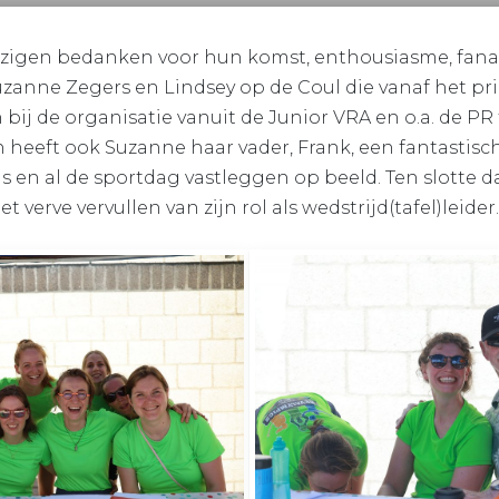
zigen bedanken voor hun komst, enthousiasme, fanati
zanne Zegers en Lindsey op de Coul die vanaf het pri
ij de organisatie vanuit de Junior VRA en o.a. de PR
n heeft ook Suzanne haar vader, Frank, een fantastisc
s en al de sportdag vastleggen op beeld. Ten slotte
verve vervullen van zijn rol als wedstrijd(tafel)leider.