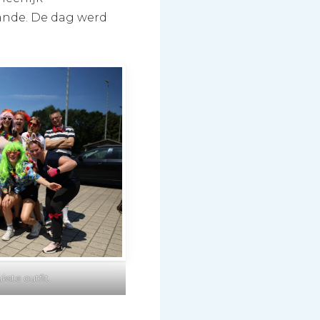
lande. De dag werd
ste outfit.