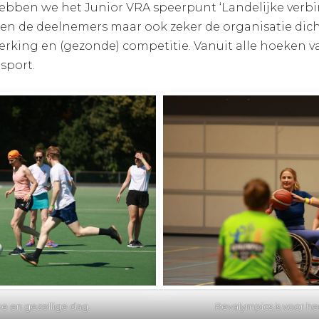
bben we het Junior VRA speerpunt ‘Landelijke verbi
een de deelnemers maar ook zeker de organisatie dicht
king en (gezonde) competitie. Vanuit alle hoeken van
sport.
ve en gezellige dag.
Revalympics is voor he