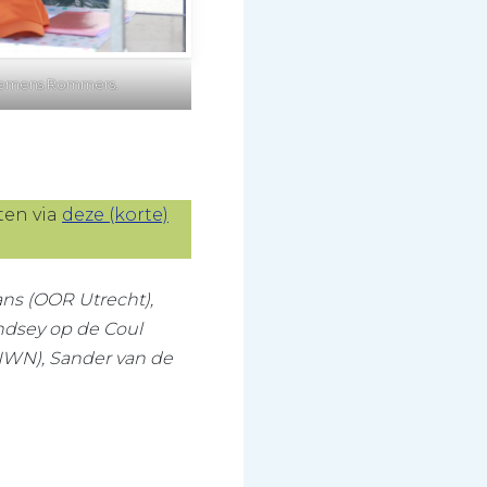
Clemens Rommers.
.
ten via
deze (korte)
ns (OOR Utrecht),
ndsey op de Coul
NWN), Sander van de