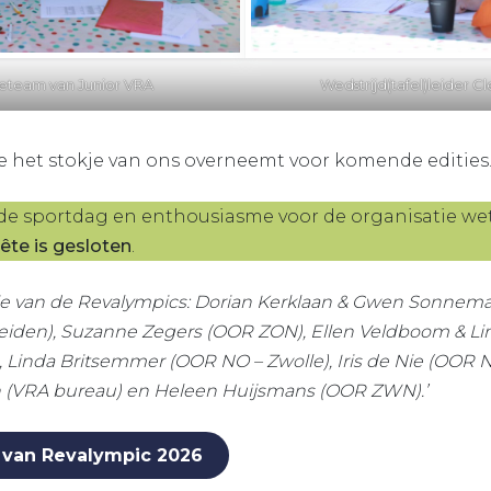
ieteam van Junior VRA
Wedstrijd(tafel)leider 
e het stokje van ons overneemt voor komende edities
 de sportdag en enthousiasme voor de organisatie we
ête is gesloten
.
e van de Revalympics: Dorian Kerklaan & Gwen Sonnema
eiden), Suzanne Zegers (OOR ZON), Ellen Veldboom & Li
 Linda Britsemmer (OOR NO – Zwolle), Iris de Nie (OOR 
(VRA bureau) en Heleen Huijsmans (OOR ZWN).’
j van Revalympic 2026