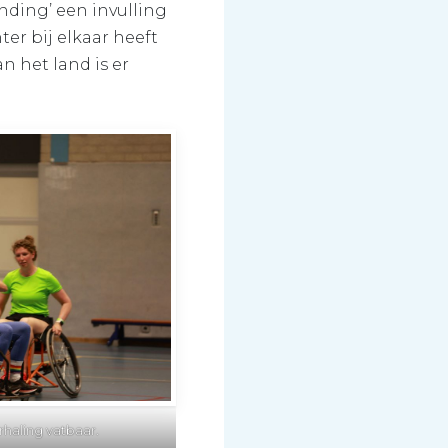
nding’ een invulling
er bij elkaar heeft
 het land is er
rhaling vatbaar.