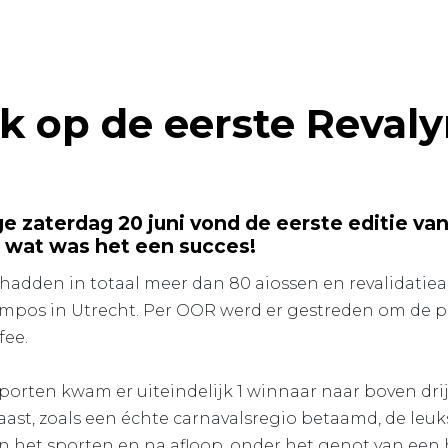
k op de eerste Reval
e zaterdag 20 juni vond de eerste editie va
; wat was het een succes!
 hadden in totaal meer dan 80 aiossen en revalidatie
mpos in Utrecht. Per OOR werd er gestreden om de pr
fee.
porten kwam er uiteindelijk 1 winnaar naar boven drij
t, zoals een échte carnavalsregio betaamd, de leuks
 het sporten en na afloop, onder het genot van een h