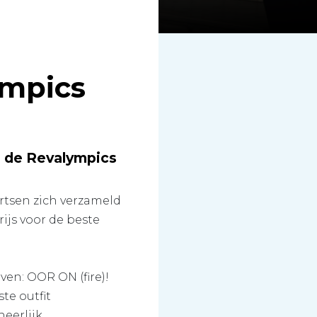
ympics
n de Revalympics
artsen zich verzameld
ijs voor de beste
ven: OOR ON (fire)!
te outfit
eerlijk