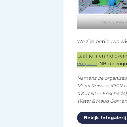
Het organisat
We zijn benieuwd wi
Laat je mening over
enquête
.
NB: de enqu
Namens de organisati
Merel Ruissen (OOR L
(OOR NO – Enschede),
Water & Maud Oomen 
Bekijk fotogaleri