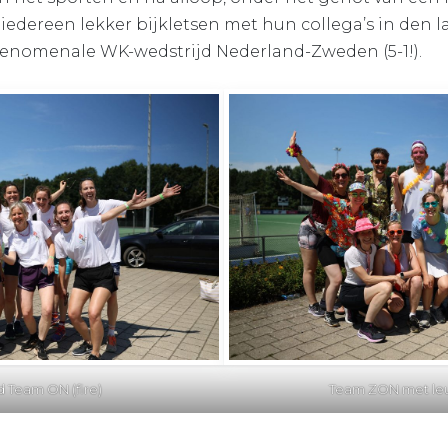
iedereen lekker bijkletsen met hun collega’s in den 
fenomenale WK-wedstrijd Nederland-Zweden (5-1!).
 Team ON (fire)
Team ZON met leuk