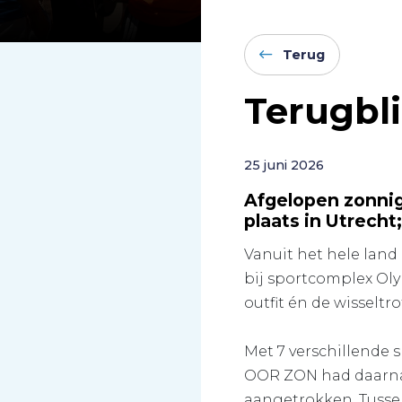
Terug
Terugbli
25 juni 2026
Afgelopen zonnig
plaats in Utrecht
Vanuit het hele land
bij sportcomplex Oly
outfit én de wisseltro
Met 7 verschillende s
OOR ZON had daarnaas
aangetrokken. Tussen