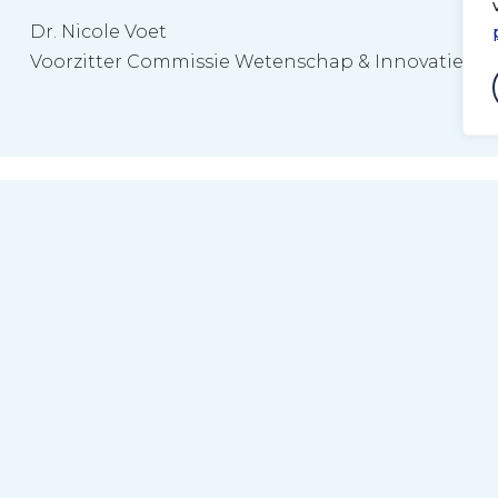
Dr. Nicole Voet
Voorzitter Commissie Wetenschap & Innovatie
Snel naar
il het online
Revalidatie.nl
 het tweedaags
DCRM
Events
 een centrale locatie in
Nieuws
et
Nederlandse