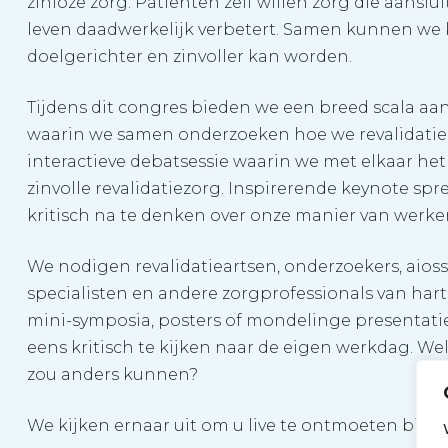
zinloze zorg. Patiënten zelf willen zorg die aanslu
leven daadwerkelijk verbetert. Samen kunnen we 
doelgerichter en zinvoller kan worden.
Tijdens dit congres bieden we een breed scala aa
waarin we samen onderzoeken hoe we revalidatie
interactieve debatsessie waarin we met elkaar h
zinvolle revalidatiezorg. Inspirerende keynote sp
kritisch na te denken over onze manier van werke
We nodigen revalidatieartsen, onderzoekers, aio
specialisten en andere zorgprofessionals van hart
mini-symposia, posters of mondelinge presentati
eens kritisch te kijken naar de eigen werkdag. We
zou anders kunnen?
We kijken ernaar uit om u live te ontmoeten bij D