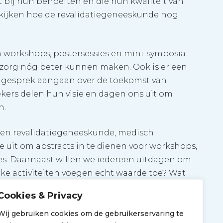
it bij hun behoeften en die hun kwaliteit van
kijken hoe de revalidatiegeneeskunde nog
n workshops, postersessies en mini-symposia
zorg nóg beter kunnen maken. Ook is er een
et gesprek aangaan over de toekomst van
rekers delen hun visie en dagen ons uit om
n.
ssen revalidatiegeneeskunde, medisch
e uit om abstracts in te dienen voor workshops,
es. Daarnaast willen we iedereen uitdagen om
lke activiteiten voegen echt waarde toe? Wat
Cookies & Privacy
CRM 2025 in Utrecht!
Wij gebruiken cookies om de gebruikerservaring te