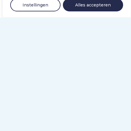
Snel naar
Instellingen
Alles accepteren
Revalidatie.nl
Events
Nieuws
Contact
Algemeen
Disclaimer
Privacyverklaring
Colofon