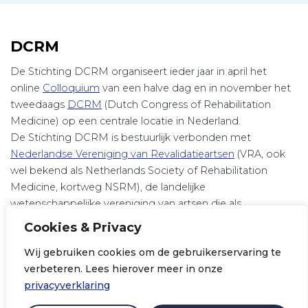
DCRM
De Stichting DCRM organiseert ieder jaar in april het
online
Colloquium
van een halve dag en in november het
tweedaags
DCRM
(Dutch Congress of Rehabilitation
Medicine) op een centrale locatie in Nederland.
De Stichting DCRM is bestuurlijk verbonden met
Nederlandse Vereniging van Revalidatieartsen
(VRA, ook
wel bekend als Netherlands Society of Rehabilitation
Medicine, kortweg NSRM), de landelijke
wetenschappelijke vereniging van artsen die als
revalidatiearts zijn ingeschreven in het register van de
Cookies & Privacy
Registratiecommissie Geneeskundig Specialisten (RGS).
Wij gebruiken cookies om de gebruikerservaring te
LinkedIn
verbeteren. Lees hierover meer in onze
privacyverklaring