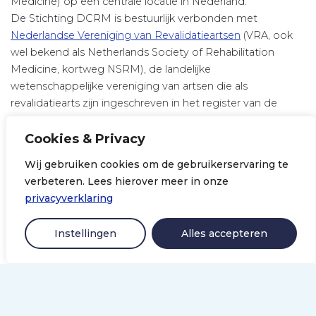
Medicine) op een centrale locatie in Nederland.
De Stichting DCRM is bestuurlijk verbonden met
Nederlandse Vereniging van Revalidatieartsen
(VRA, ook
wel bekend als Netherlands Society of Rehabilitation
Medicine, kortweg NSRM), de landelijke
wetenschappelijke vereniging van artsen die als
revalidatiearts zijn ingeschreven in het register van de
Registratiecommissie Geneeskundig Specialisten (RGS).
Cookies & Privacy
LinkedIn
Wij gebruiken cookies om de gebruikerservaring te
verbeteren. Lees hierover meer in onze
Snel naar
privacyverklaring
Revalidatie.nl
Instellingen
Alles accepteren
Events
Nieuws
Contact