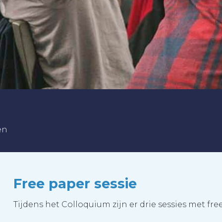
en
Free paper sessie
Tijdens het Colloquium zijn er drie sessies met fr