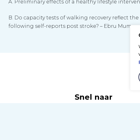
A. Preliminary effects of a healthy lifestyle interve
B. Do capacity tests of walking recovery reflect 
following self-reports post stroke? – Ebru Mumcu
Snel naar
il het online
Revalidatie.nl
 het tweedaags
DCRM
Events
 een centrale locatie in
Nieuws