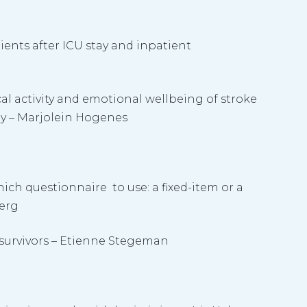
tients after ICU stay and inpatient
l activity and emotional wellbeing of stroke
dy – Marjolein Hogenes
ich questionnaire to use: a fixed-item or a
Berg
A survivors – Etienne Stegeman