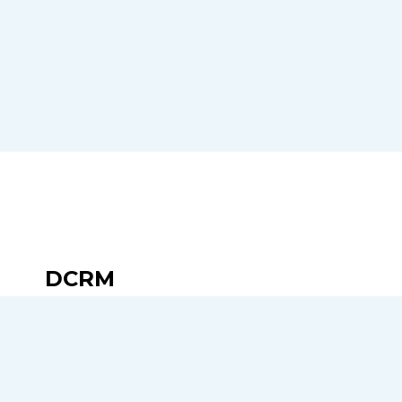
DCRM
De Stichting DCRM organiseert ieder jaar in apr
Colloquium
van een halve dag en in november
(Dutch Congress of Rehabilitation Medicine) op
Nederland.