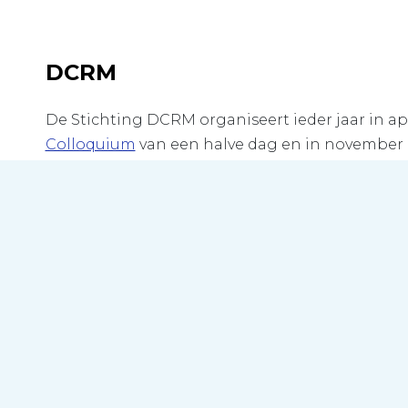
DCRM
De Stichting DCRM organiseert ieder jaar in apr
Colloquium
van een halve dag en in november
(Dutch Congress of Rehabilitation Medicine) op
Nederland.
De Stichting DCRM is bestuurlijk verbonden m
Vereniging van Revalidatieartsen
(VRA, ook wel
Society of Rehabilitation Medicine, kortweg NSR
wetenschappelijke vereniging van artsen die als
ingeschreven in het register van de Registrati
Geneeskundig Specialisten (RGS).
LinkedIn