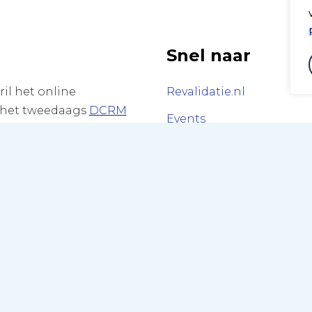
Snel naar
il het online
Revalidatie.nl
 het tweedaags
DCRM
Events
 een centrale locatie in
Nieuws
et
Nederlandse
Contact
 bekend als Netherlands
M), de landelijke
 revalidatiearts zijn
ecommissie