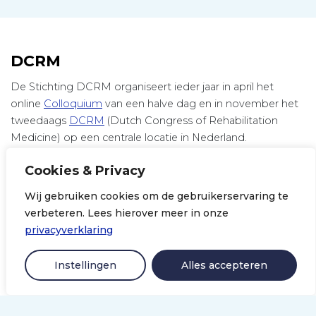
DCRM
De Stichting DCRM organiseert ieder jaar in april het
online
Colloquium
van een halve dag en in november het
tweedaags
DCRM
(Dutch Congress of Rehabilitation
Medicine) op een centrale locatie in Nederland.
De Stichting DCRM is bestuurlijk verbonden met
Cookies & Privacy
Nederlandse Vereniging van Revalidatieartsen
(VRA, ook
wel bekend als Netherlands Society of Rehabilitation
Wij gebruiken cookies om de gebruikerservaring te
Medicine, kortweg NSRM), de landelijke
verbeteren. Lees hierover meer in onze
wetenschappelijke vereniging van artsen die als
privacyverklaring
revalidatiearts zijn ingeschreven in het register van de
Registratiecommissie Geneeskundig Specialisten (RGS).
Instellingen
Alles accepteren
LinkedIn